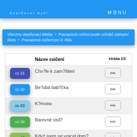
M ☰ N U
Doplňovat myší
Všechny doplňovací diktáty
>
Pravopisná cvičení podle ročníků základní
školy
>
Pravopisná cvičení pro 8. třídu
Název cvičení
strana 1/1
Chv?le k zam?šlení
cv. 01
Info
Be?ubá bab?čka
cv. 02
Info
K?mono
cv. 03
Info
Barevné stol?
cv. 04
Info
Když jsem se vracel dom?