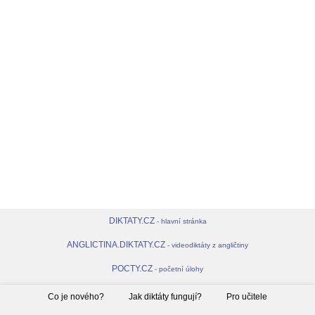
DIKTATY.CZ
- hlavní stránka
ANGLICTINA.DIKTATY.CZ
- videodiktáty z angličtiny
POCTY.CZ
- početní úlohy
Co je nového?
Jak diktáty fungují?
Pro učitele