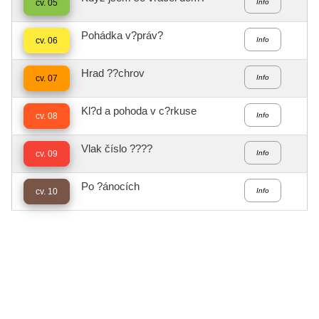
cv. 05
Info
Pohádka v?práv?
cv. 06
Info
Hrad ??chrov
cv. 07
Info
Kl?d a pohoda v c?rkuse
cv. 08
Info
Vlak číslo ????
cv. 09
Info
Po ?ánocích
cv. 10
Info