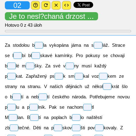
02
help_outline
refresh
close
code
Je to
nesl?chaná
drzost ...
Hotovo
0
z 43 úloh
Za stodolou
b
la
vykopána jáma na
s
láž.
Strace
se
l
bí
bl
skavé
kamínky. Pro pokusy se chovají
b
lé
m
šky.
Za své
v
ny
musí každý
p
kat.
Zapřažený
ps
k
sm
kal
voz
kem
ze
strany na stranu. V našich dějinách už
někol
krát
šlo
o
b
tí
a
neb
tí
českého národa. Potřebujeme novou
p
lu
a
p
lník.
Pak se
nachom
tl
M
lan.
B
tí
na poplach
b
lo
naštěstí
zb
tečné.
Děti na
p
skov
šti
pov
kovaly.
Z