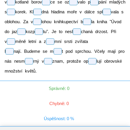
v
kotlané
borov
ce
se
oz
valo
p
pání
mladých
s
korek.
Kl
dná
hladina moře v dálce
spl
vala
s
oblohou. Za
v
lohou
knihkupectví
b
la
kniha "Úvod
do
jaz
kozp
tu".
Je to
nesl
chaná
drzost. Při
v
měně
letní a
z
mní
srsti zvířata
l
nají.
Budeme se
m
t
pod sprchou. Včely mají pro
nás
nesm
rný
v
znam,
protože
op
lují
obrovské
množství květů.
Správně: 0
Chybně: 0
Úspěšnost: 0 %